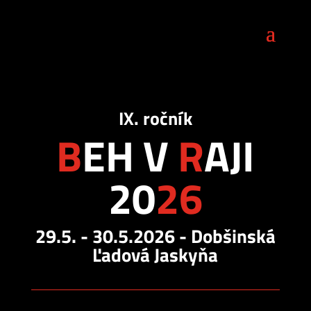
IX. ročník
B
EH V
R
AJI
20
26
29.5. - 30.5.2026 - Dobšinská
Ľadová Jaskyňa