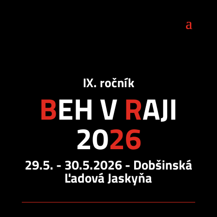
IX. ročník
B
EH V
R
AJI
20
26
29.5. - 30.5.2026 - Dobšinská
Ľadová Jaskyňa